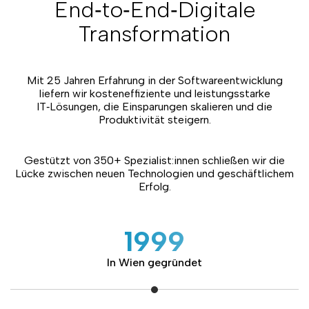
Power BI
End‑to‑End‑Digitale
Daten Warehouse
Digitale Steuerverwaltungssysteme – Effizienz,
Transformation
Moderner Arbeitsplatz
Compliance und Stärkung der Steuerzahler
Teamverstärkung
Cybersicherheit
Dedizierte Teams
Microsoft Lizenzen
Managed IT‑Services
Mit 25 Jahren Erfahrung in der Softwareentwicklung
liefern wir kosteneffiziente und leistungsstarke
IT‑Lösungen, die Einsparungen skalieren und die
Produktivität steigern.
Gestützt von 350+ Spezialist:innen schließen wir die
Lücke zwischen neuen Technologien und geschäftlichem
Erfolg.
1999
In Wien gegründet