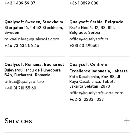
+43 1 409 59 87
+36 1 8899 800
Qualysoft Sweden, Stockholm
Qualysoft Serbia, Belgrade
Storgatan 16, 114 52 Stockholm,
Braće Nedića 12, RS-11111,
Sweden
Belgrade, Serbia
mikael.niva@qualysoft.com
office@qualysoft.rs
+46 73 634 56 46
+381 63 495501
Qualysoft Romania, Bucharest
Qualysoft Centre of
Bulevardul Iancu de Hunedoara
Excellence Indonesia, Jakarta
54b, Bucharest, Romania
Kota Kasablanka, Kav. 88, Jl.
office@qualysoft.ro
Raya Casablanca, Tebet,
Jakarta Selatan 12870
+40 31 710 55 60
office@qualysoft-coe.com
+62-21 2283-1337
Services