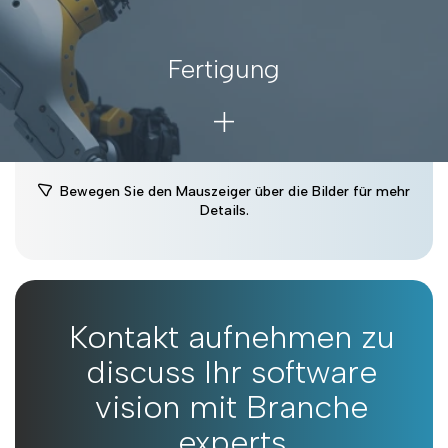
Fertigung
Nutzen Sie Industrie 5.0 und verwandeln Sie
Fabrikhallen in intelligente, nachhaltige
Hochleistungsstandorte. Optimieren Sie Betrieb,
Qualität und kundenorientierte Innovation – für
Bewegen Sie den Mauszeiger über die Bilder für mehr
Hersteller, Zulieferer und industrielle Vorreiter
Details.
weltweit.
Weitere Details
Kontakt aufnehmen zu
discuss Ihr software
vision mit Branche
experts