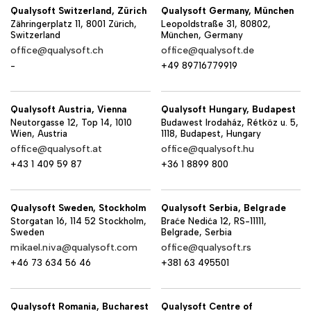
Qualysoft Switzerland, Zürich
Qualysoft Germany, München
Zähringerplatz 11, 8001 Zürich,
Leopoldstraße 31, 80802,
Switzerland
München, Germany
office@qualysoft.ch
office@qualysoft.de
-
+49 89716779919
Qualysoft Austria, Vienna
Qualysoft Hungary, Budapest
Neutorgasse 12, Top 14, 1010
Budawest Irodaház, Rétköz u. 5,
Wien, Austria
1118, Budapest, Hungary
office@qualysoft.at
office@qualysoft.hu
+43 1 409 59 87
+36 1 8899 800
Qualysoft Sweden, Stockholm
Qualysoft Serbia, Belgrade
Storgatan 16, 114 52 Stockholm,
Braće Nedića 12, RS-11111,
Sweden
Belgrade, Serbia
mikael.niva@qualysoft.com
office@qualysoft.rs
+46 73 634 56 46
+381 63 495501
Qualysoft Romania, Bucharest
Qualysoft Centre of