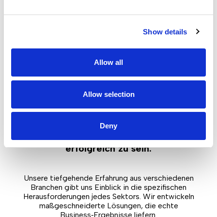
Show details
Read more
Allow all
BFSI (Bankwesen, Finanzdienstleistungen
und Versicherungen)
Allow selection
Jede Branche profitiert davon, Technologie
zu nutzen, um zu wachsen,
Deny
wettbewerbsfähig zu bleiben und
erfolgreich zu sein.
Unsere tiefgehende Erfahrung aus verschiedenen
Branchen gibt uns Einblick in die spezifischen
Herausforderungen jedes Sektors. Wir entwickeln
maßgeschneiderte Lösungen, die echte
Business‑Ergebnisse liefern.