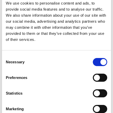
Qualysoft höchste Priorität. Sie setzen die Ziele – wir
We use cookies to personalise content and ads, to
steuern das Projekt und liefern die Ergebnisse.
provide social media features and to analyse our traffic.
We also share information about your use of our site with
our social media, advertising and analytics partners who
Branchenübergreifende
may combine it with other information that you’ve
provided to them or that they’ve collected from your use
Erfahrung
of their services.
Consent
Necessary
Selection
Preferences
Statistics
Marketing