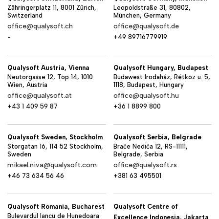
Zähringerplatz 11, 8001 Zürich,
Leopoldstraße 31, 80802,
Switzerland
München, Germany
office@qualysoft.ch
office@qualysoft.de
-
+49 89716779919
Qualysoft Austria, Vienna
Qualysoft Hungary, Budapest
Neutorgasse 12, Top 14, 1010
Budawest Irodaház, Rétköz u. 5,
Wien, Austria
1118, Budapest, Hungary
office@qualysoft.at
office@qualysoft.hu
+43 1 409 59 87
+36 1 8899 800
Qualysoft Sweden, Stockholm
Qualysoft Serbia, Belgrade
Storgatan 16, 114 52 Stockholm,
Braće Nedića 12, RS-11111,
Sweden
Belgrade, Serbia
mikael.niva@qualysoft.com
office@qualysoft.rs
+46 73 634 56 46
+381 63 495501
Qualysoft Romania, Bucharest
Qualysoft Centre of
Bulevardul Iancu de Hunedoara
Excellence Indonesia, Jakarta