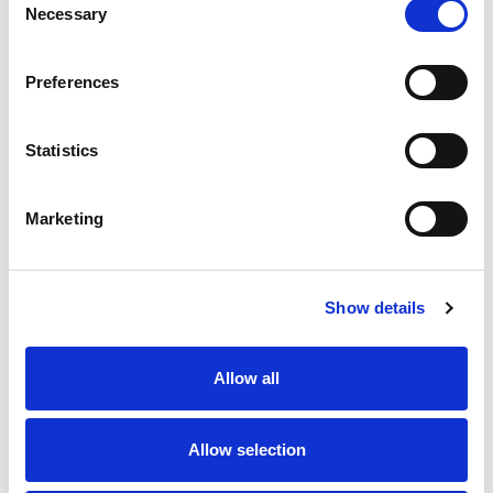
Necessary
Selection
Preferences
Warum führende
Automotive-Player mit
Statistics
Qualysoft partnerschaftlich
Marketing
zusammenarbeiten
Seit über einem Jahrzehnt ist Qualysoft ein
Show details
strategischer Partner führender mittelständischer
Unternehmen der Automobilindustrie. Wir
unterstützen sie bei der Weiterentwicklung von
Allow all
Engineering und Automatisierung mit sicheren und
skalierbaren Softwarelösungen, die die Effizienz
entlang aller Prozesse und Berührungspunkte
optimieren. Unsere Lösungen verbessern die
Allow selection
Produktionsleistung, steigern die Produktqualität