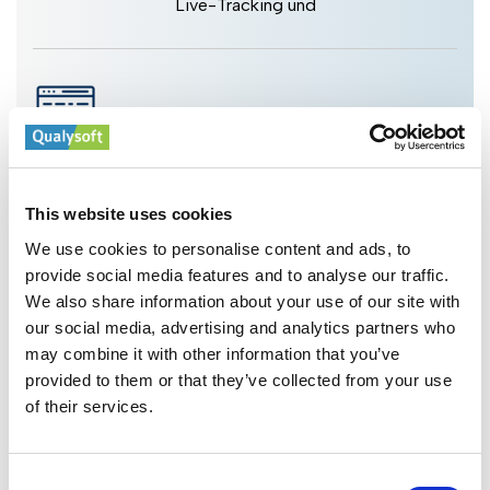
Live-Tracking und
Business-Applikationen
This website uses cookies
Integriertes CRM/ERP für personalisierten Service,
schlanke Abläufe und Umsatzwachstum.
We use cookies to personalise content and ads, to
provide social media features and to analyse our traffic.
We also share information about your use of our site with
our social media, advertising and analytics partners who
may combine it with other information that you’ve
provided to them or that they’ve collected from your use
of their services.
Daten & Analysen
Integriertes CRM/ERP für personalisierten Service,
schlanke Abläufe und Umsatzwachstum.
Consent