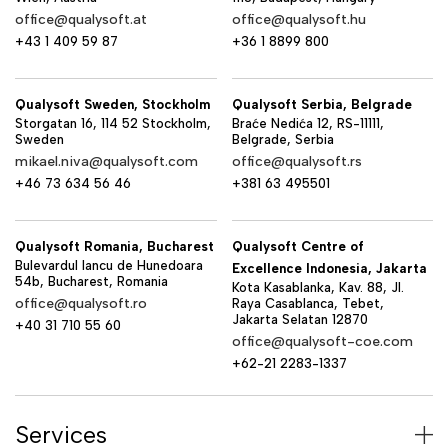
office@qualysoft.at
office@qualysoft.hu
+43 1 409 59 87
+36 1 8899 800
Qualysoft Sweden, Stockholm
Qualysoft Serbia, Belgrade
Storgatan 16, 114 52 Stockholm,
Braće Nedića 12, RS-11111,
Sweden
Belgrade, Serbia
mikael.niva@qualysoft.com
office@qualysoft.rs
+46 73 634 56 46
+381 63 495501
Qualysoft Romania, Bucharest
Qualysoft Centre of
Bulevardul Iancu de Hunedoara
Excellence Indonesia, Jakarta
54b, Bucharest, Romania
Kota Kasablanka, Kav. 88, Jl.
office@qualysoft.ro
Raya Casablanca, Tebet,
Jakarta Selatan 12870
+40 31 710 55 60
office@qualysoft-coe.com
+62-21 2283-1337
Services