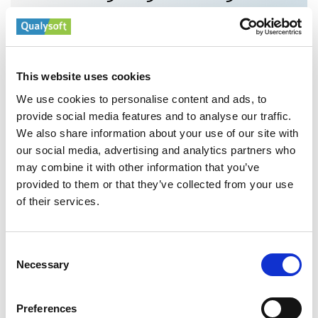
This website uses cookies
We use cookies to personalise content and ads, to
Vorausschauende Wartung
provide social media features and to analyse our traffic.
Reduzieren Sie Reparaturkosten, erhöhen Sie die
We also share information about your use of our site with
Verfügbarkeit und verlängern Sie die Asset-
our social media, advertising and analytics partners who
Lebensdauer mit datengetriebener Instandhaltung.
may combine it with other information that you’ve
provided to them or that they’ve collected from your use
of their services.
Consent
Necessary
Selection
Bedarfsplanung
KI prognostiziert Nachfrage, dimensioniert Bestände
Preferences
passend und senkt Supply-Chain-Kosten.