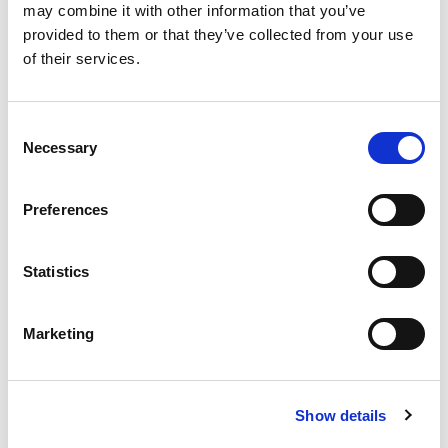
Systeme | Kunden‑Self‑Service Portals | E‑Commerce
may combine it with other information that you’ve
&amp; Auftragsmanagement | Produktmanagement
provided to them or that they’ve collected from your use
of their services.
Consent
Warum Telecom-Leader
Necessary
Selection
Qualysoft wählen
Preferences
Ergebnisse – schnellere Launches, geringere
Kosten, bessere Skalierbarkeit – entwickelt für
einen Markt, der niemals stillsteht.
Statistics
Kernpunkte
Marketing
Proven depth
Show details
15 Jahre Telecom, 25+ Jahre Softwareentwicklung;
10+ globale Telecom-Leader als langfristige