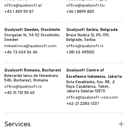
office@qualysoft.at
office@qualysoft.hu
+43 1 409 59 87
+36 1 8899 800
Qualysoft Sweden, Stockholm
Qualysoft Serbia, Belgrade
Storgatan 16, 114 52 Stockholm,
Braće Nedića 12, RS-11111,
Sweden
Belgrade, Serbia
mikael.niva@qualysoft.com
office@qualysoft.rs
+46 73 634 56 46
+381 63 495501
Qualysoft Romania, Bucharest
Qualysoft Centre of
Bulevardul Iancu de Hunedoara
Excellence Indonesia, Jakarta
54b, Bucharest, Romania
Kota Kasablanka, Kav. 88, Jl.
office@qualysoft.ro
Raya Casablanca, Tebet,
Jakarta Selatan 12870
+40 31 710 55 60
office@qualysoft-coe.com
+62-21 2283-1337
Services