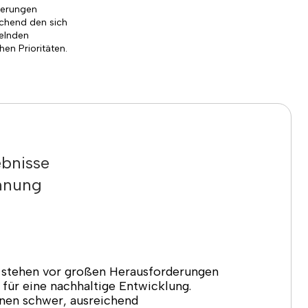
serungen
chend den sich
elnden
chen Prioritäten.
bnisse
ennung
, stehen vor großen Herausforderungen
 für eine nachhaltige Entwicklung.
hnen schwer, ausreichend