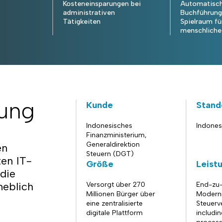
Kosteneinsparungen bei
Automatisch
administrativen
Buchführung
Tätigkeiten
Spielraum fü
menschliche 
ung
Kunde
Stand
Indonesisches
Indones
Finanzministerium,
Generaldirektion
en
Steuern (DGT)
ten IT-
Größe
Leist
die
heblich
Versorgt über 270
End-zu
Millionen Bürger über
Moderni
eine zentralisierte
Steuerv
digitale Plattform
includi