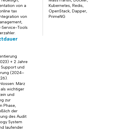
 redesign,
MassTransit, Docker,
ntation von a
Kubernetes, Redis,
nline tax
OpenStack, Dapper,
Integration von
PrimeNG
management,
f‑Service-Tools
erzahler.
ktdauer
ntierung
023) + 2 Jahre
, Support und
erung (2024–
26).
lossen: März
als wichtiger
tein und
g zur
n Phase,
eßlich der
lung des Audit
logy System
nd laufender