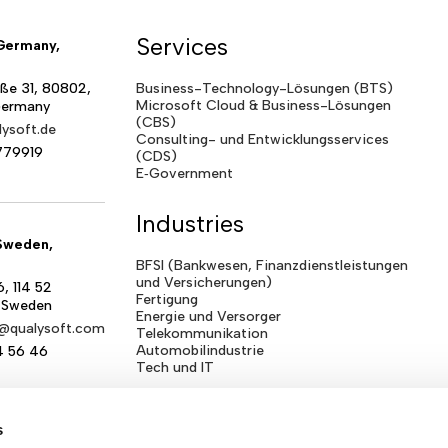
Services
Germany,
ße 31, 80802,
Business-Technology-Lösungen (BTS)
Microsoft Cloud & Business-Lösungen
Germany
(CBS)
ysoft.de
Consulting- und Entwicklungsservices
779919
(CDS)
E‑Government
Industries
Sweden,
BFSI (Bankwesen, Finanzdienstleistungen
und Versicherungen)
, 114 52
Fertigung
 Sweden
Energie und Versorger
a@qualysoft.com
Telekommunikation
Automobilindustrie
4 56 46
Tech und IT
s
Centre of