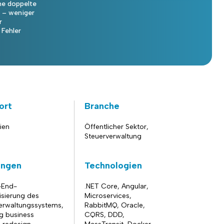
e doppelte
 – weniger
r
Fehler
ort
Branche
ien
Öffentlicher Sektor,
Steuerverwaltung
ungen
Technologien
-End-
.NET Core, Angular,
sierung des
Microservices,
erwaltungssystems,
RabbitMQ, Oracle,
ng business
CQRS, DDD,