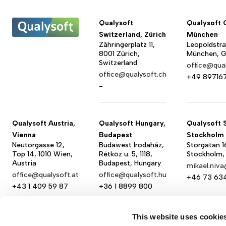
Qualysoft
Qualysoft 
Switzerland, Zürich
München
Zähringerplatz 11,
Leopoldstra
8001 Zürich,
München, 
Switzerland
office@qual
office@qualysoft.ch
+49 89716
-
Qualysoft Austria,
Qualysoft Hungary,
Qualysoft 
Vienna
Budapest
Stockholm
Neutorgasse 12,
Budawest Irodaház,
Storgatan 16
Top 14, 1010 Wien,
Rétköz u. 5, 1118,
Stockholm,
Austria
Budapest, Hungary
mikael.niv
office@qualysoft.at
office@qualysoft.hu
+46 73 63
+43 1 409 59 87
+36 1 8899 800
This website uses cookie
Qualysoft Serbia,
Qualysoft
Qualysoft 