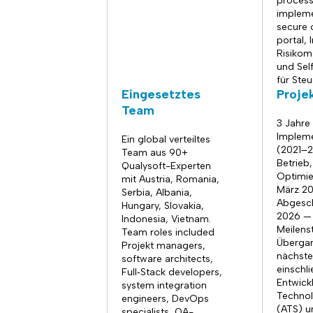
process
impleme
secure o
portal, 
Risiko
und Sel
für Steu
Eingesetztes
Proje
Team
3 Jahre
Impleme
Ein global verteiltes
(2021–2
Team aus 90+
Betrieb
Qualysoft-Experten
Optimi
mit Austria, Romania,
März 20
Serbia, Albania,
Abgesch
Hungary, Slovakia,
2026 — 
Indonesia, Vietnam.
Meilens
Team roles included
Übergan
Projekt managers,
nächste
software architects,
einschli
Full‑Stack developers,
Entwick
system integration
Techno
engineers, DevOps
(ATS) u
specialists, QA-