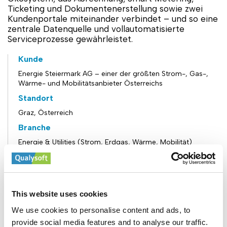
Ticketing und Dokumentenerstellung sowie zwei
Kundenportale miteinander verbindet – und so eine
zentrale Datenquelle und vollautomatisierte
Serviceprozesse gewährleistet.
Kunde
Energie Steiermark AG – einer der größten Strom-, Gas-,
Wärme- und Mobilitätsanbieter Österreichs
Standort
Graz, Österreich
Branche
Energie & Utilities (Strom, Erdgas, Wärme, Mobilität)
Größe
Großer nationaler Versorger mit Hunderttausenden Kunden
(genaue Zahlen nicht veröffentlicht)
This website uses cookies
Leistungen
We use cookies to personalise content and ads, to
Next-Generation-CRM: Design & Implementierung (Aurea
CRM) Duale Kunde-/Self‑Service-Portale für Netzbetreiber
provide social media features and to analyse our traffic.