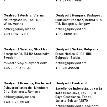
-
+49 89716779919
Qualysoft Austria, Vienna
Qualysoft Hungary, Budapest
Neutorgasse 12, Top 14, 1010
Budawest Irodaház, Rétköz u. 5,
Wien, Austria
1118, Budapest, Hungary
office@qualysoft.at
office@qualysoft.hu
+43 1 409 59 87
+36 1 8899 800
Qualysoft Sweden, Stockholm
Qualysoft Serbia, Belgrade
Storgatan 16, 114 52 Stockholm,
Braće Nedića 12, RS-11111,
Sweden
Belgrade, Serbia
mikael.niva@qualysoft.com
office@qualysoft.rs
+46 73 634 56 46
+381 63 495501
Qualysoft Romania, Bucharest
Qualysoft Centre of
Bulevardul Iancu de Hunedoara
Excellence Indonesia, Jakarta
54b, Bucharest, Romania
Kota Kasablanka, Kav. 88, Jl.
office@qualysoft.ro
Raya Casablanca, Tebet,
Jakarta Selatan 12870
+40 31 710 55 60
office@qualysoft-coe.com