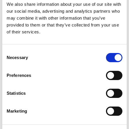
und Energieversorger Digitalisierung des
We also share information about your use of our site with
Dokumentenmanagements & automatisierter Output
our social media, advertising and analytics partners who
(INFINICA) Integriertes Ticketing / Workflow-
may combine it with other information that you’ve
Automatisierung Systemintegration mit Billing (SDK.PS),
Smart Meter, Middleware und Drittanbieter-Apps
provided to them or that they’ve collected from your use
Verbesserung der Datenqualität (Duplikatbereinigung,
of their services.
Adressverifizierung)
Technologien
Aurea CRM WEB, INFINICA communications management,
Consent
SDK.PS billing system, Microsoft Exchange server-side sync,
Necessary
Selection
web-Service integrations, asynchronous messaging queue,
middleware interfaces
Preferences
Eingesetztes Team
Interdisziplinäres Qualysoft-Squad aus CRM consultants,
integration engineers, Entwicklern & QA-Spezialisten
Statistics
(genaue Teamgröße nicht veröffentlicht)
Zusammenarbeit – Projektdauer
Marketing
Mehrjährige Zusammenarbeit, weiterhin laufend (Start vor
Go-live Anfang der 2020er Jahre)