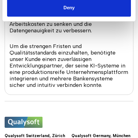
Das System musste Millionen von Rechnungen
Deny
verarbeiten, Duplikate in Echtzeit erkennen
und prädiktive Analysen liefern, um
Arbeitskosten zu senken und die
Datengenauigkeit zu verbessern.
Um die strengen Fristen und
Qualitätsstandards einzuhalten, benötigte
unser Kunde einen zuverlässigen
Entwicklungspartner, der seine KI-Systeme in
eine produktionsreife Unternehmensplattform
integrieren und mehrere Bankensysteme
sicher und intuitiv verbinden konnte.
Qualysoft Switzerland, Zürich
Qualysoft Germany, München