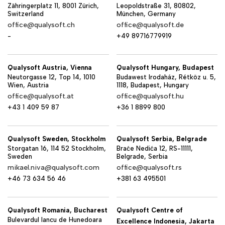
Zähringerplatz 11, 8001 Zürich,
Leopoldstraße 31, 80802,
Switzerland
München, Germany
office@qualysoft.ch
office@qualysoft.de
-
+49 89716779919
Qualysoft Austria, Vienna
Qualysoft Hungary, Budapest
Neutorgasse 12, Top 14, 1010
Budawest Irodaház, Rétköz u. 5,
Wien, Austria
1118, Budapest, Hungary
office@qualysoft.at
office@qualysoft.hu
+43 1 409 59 87
+36 1 8899 800
Qualysoft Sweden, Stockholm
Qualysoft Serbia, Belgrade
Storgatan 16, 114 52 Stockholm,
Braće Nedića 12, RS-11111,
Sweden
Belgrade, Serbia
mikael.niva@qualysoft.com
office@qualysoft.rs
+46 73 634 56 46
+381 63 495501
Qualysoft Romania, Bucharest
Qualysoft Centre of
Bulevardul Iancu de Hunedoara
Excellence Indonesia, Jakarta