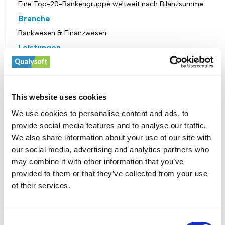
Eine Top-20-Bankengruppe weltweit nach Bilanzsumme
Branche
Bankwesen & Finanzwesen
Leistungen
KI-Software-Engineering, dedizierte Nearshore-Team-
Augmentation, UX/UI-Entwicklung, API-Integration
Technologien
This website uses cookies
Python, TensorFlow, PyTorch, C++, REST APIs – optimiert
für Deep-Learning-Skalierung
We use cookies to personalise content and ads, to
Eingesetztes Team
provide social media features and to analyse our traffic.
We also share information about your use of our site with
10 KI-Engineers (Softwareentwickler, ML-Spezialisten, UI/UX-
Experten und QA-Automation-Engineers)
our social media, advertising and analytics partners who
may combine it with other information that you’ve
Zusammenarbeitszeitraum
provided to them or that they’ve collected from your use
3 Jahre | Später auf mehrere KI-Initiativen ausgeweitet
of their services.
Kundenherausforderung
Qualysoft-Lösung
Consent
Ergebnisse