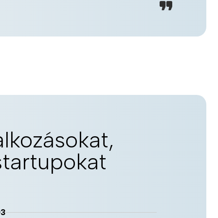
alkozásokat,
startupokat
03