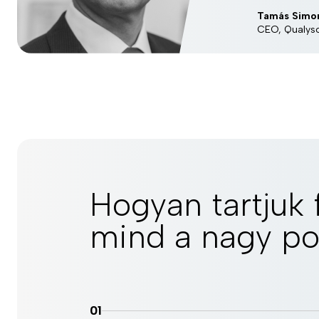
Tamás Simo
CEO, Qualys
Hogyan tartjuk 
mind a nagy pot
01