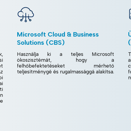
Microsoft Cloud & Business
Solutions (CBS)
k,
Használja ki a teljes Microsoft
T
si
ökoszisztémát, hogy a
a
t
felhőbefektetéseket mérhető
c
Az
teljesítménygé és rugalmassággá alakítsa.
pi
n
ai
i
Ön
e