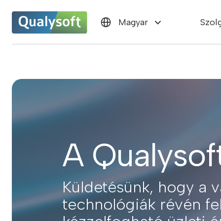
Szol
Magyar
A Qualysoft
Küldetésünk, hogy a vá
technológiák révén f