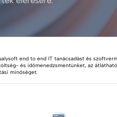
rték elérésére.
ualysoft end to end IT tanácsadást és szoftver
ó költség- és időmenedzsmentünket, az átláthat
tási minőséget.