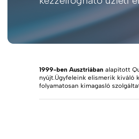
kézzelfogható üzleti é
1999-ben Ausztriában
alapított Q
nyújt.Ügyfeleink elismerik kivál
folyamatosan kimagasló szolgálta