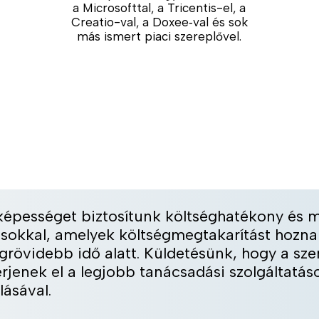
a Microsofttal, a Tricentis-el, a
Creatio-val, a Doxee‑val és sok
más ismert piaci szereplővel.
épességet biztosítunk költséghatékony és m
okkal, amelyek költségmegtakarítást hoznak
egrövidebb idő alatt. Küldetésünk, hogy a sze
érjenek el a legjobb tanácsadási szolgáltatá
lásával.