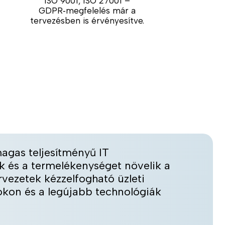
ISO 9001, ISO 27001 –
GDPR‑megfelelés már a
tervezésben is érvényesítve.
agas teljesítményű IT
 és a termelékenységet növelik a
rvezetek kézzelfogható üzleti
sokon és a legújabb technológiák