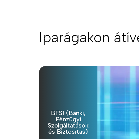
Iparágakon átív
BFSI (Banki,
Pénzügyi
Szolgáltatások
és Biztosítás)