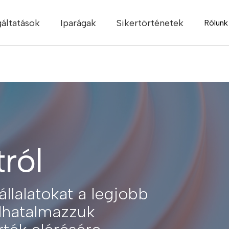
gáltatások
Iparágak
Sikertörténetek
Rólunk
ról
llalatokat a legjobb
elhatalmazzuk