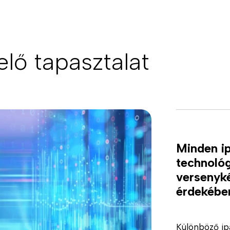
elő tapasztalat
Minden ip
technológ
versenyké
érdekébe
Különböző ip