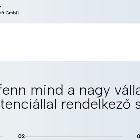
n
oft GmbH
fenn mind a nagy váll
enciállal rendelkező 
02