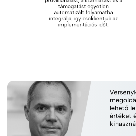
provisionálást, a számlázást és a
támogatást egyetlen
automatizált folyamatba
integrálja, így csökkentjük az
implementációs időt.
Versenyk
megoldás
lehető l
értéket 
kihaszná