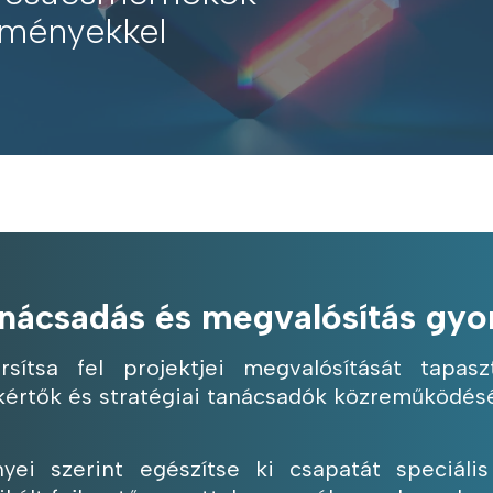
edményekkel
nácsadás és megvalósítás gyo
rsítsa fel projektjei megvalósítását tapas
kértők és stratégiai tanácsadók közreműködésé
nyei szerint egészítse ki csapatát speciáli