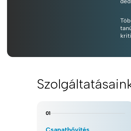
ded
Töb
tan
kri
Szolgáltatásain
01
Csapatbővítés