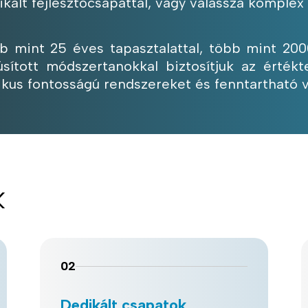
ikált fejlesztőcsapattal, vagy válassza komplex
b mint 25 éves tapasztalattal, több mint 2000
úsított módszertanokkal biztosítjuk az érték
tikus fontosságú rendszereket és fenntartható 
k
02
Dedikált csapatok