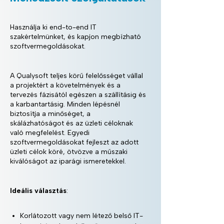
Használja ki end-to-end IT
szakértelmünket, és kapjon megbízható
szoftvermegoldásokat.
A Qualysoft teljes körű felelősséget vállal
a projektért a követelmények és a
tervezés fázisától egészen a szállításig és
a karbantartásig. Minden lépésnél
biztosítja a minőséget, a
skálázhatóságot és az üzleti céloknak
való megfelelést. Egyedi
szoftvermegoldásokat fejleszt az adott
üzleti célok köré, ötvözve a műszaki
kiválóságot az iparági ismeretekkel.
Ideális választás
:
Korlátozott vagy nem létező belső IT-