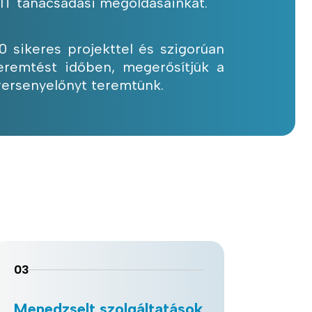
 IT tanácsadási megoldásainkat.
 sikeres projekttel és szigorúan
teremtést időben, megerősítjük a
versenyelőnyt teremtünk.
03
Menedzselt szolgáltatások