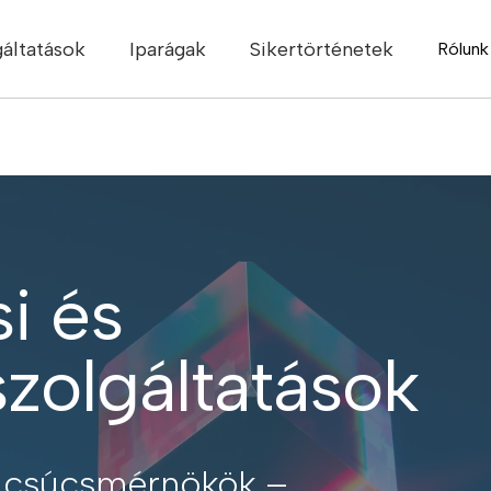
gáltatások
Iparágak
Sikertörténetek
Rólunk
i és
 szolgáltatások
tő csúcsmérnökök –