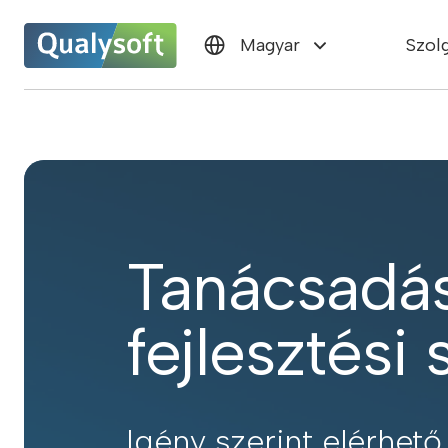
Szol
Magyar
Tanácsadás
fejlesztési
Igény szerint elérhe