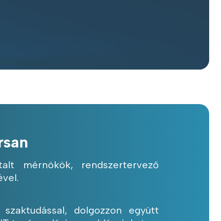
rsan
ztalt mérnökök, rendszertervező
vel.
s szaktudással, dolgozzon együtt