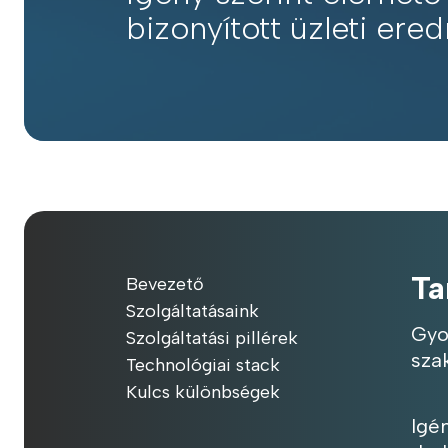
bizonyított üzleti er
Ta
Bevezető
Szolgáltatásaink
Gyo
Szolgáltatási pillérek
sza
Technológiai stack
Kulcs különbségek
Igé