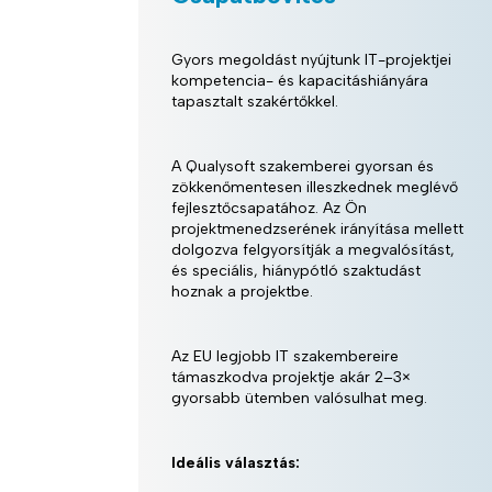
Gyors megoldást nyújtunk IT-projektjei
kompetencia- és kapacitáshiányára
tapasztalt szakértőkkel.
A Qualysoft szakemberei gyorsan és
zökkenőmentesen illeszkednek meglévő
fejlesztőcsapatához. Az Ön
projektmenedzserének irányítása mellett
dolgozva felgyorsítják a megvalósítást,
és speciális, hiánypótló szaktudást
hoznak a projektbe.
Az EU legjobb IT szakembereire
támaszkodva projektje akár 2–3×
gyorsabb ütemben valósulhat meg.
Ideális választás: