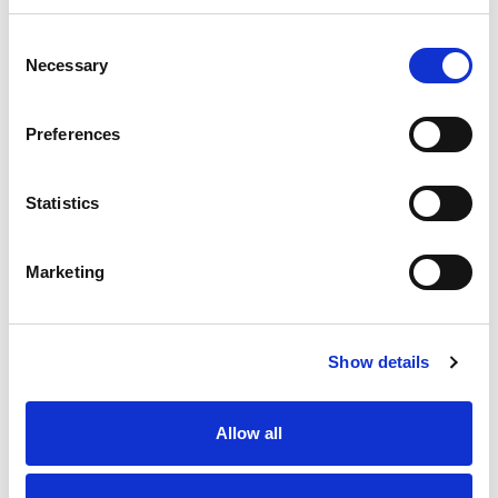
Ügyfél kihívása
Qualysoft megoldás
Eredmények
Consent
Necessary
Selection
Preferences
Statistics
Marketing
Show details
Allow all
Ügyfelünknek egy olyan banki mesterséges
intelligencia alapú megoldásra volt szüksége,