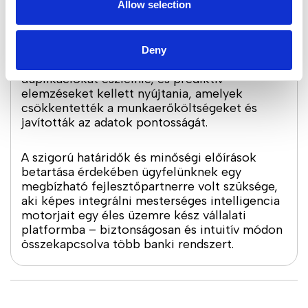
amely képes automatizálni a döntéshozatali
Allow selection
folyamatokat a pénzügyi osztályokon.
A rendszernek több millió számlát kellett
Deny
feldolgoznia, valós időben kellett
duplikációkat észlelnie, és prediktív
elemzéseket kellett nyújtania, amelyek
csökkentették a munkaerőköltségeket és
javították az adatok pontosságát.
A szigorú határidők és minőségi előírások
betartása érdekében ügyfelünknek egy
megbízható fejlesztőpartnerre volt szüksége,
aki képes integrálni mesterséges intelligencia
motorjait egy éles üzemre kész vállalati
platformba – biztonságosan és intuitív módon
összekapcsolva több banki rendszert.