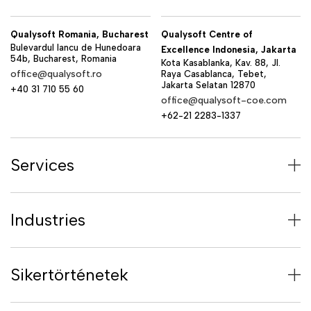
Qualysoft Romania, Bucharest
Qualysoft Centre of
Bulevardul Iancu de Hunedoara
Excellence Indonesia, Jakarta
54b, Bucharest, Romania
Kota Kasablanka, Kav. 88, Jl.
office@qualysoft.ro
Raya Casablanca, Tebet,
Jakarta Selatan 12870
+40 31 710 55 60
office@qualysoft-coe.com
+62-21 2283-1337
Services
Industries
Sikertörténetek