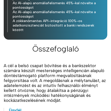
Az AI-alapú anomáliafelismerés 45%-kal növelte a
pontosságot
Az AI-alapú anomáliafelismerés 45%-kal növelte a
pontosságot
A zökkenőmentes API-integráció 100%-os
adatkonzisztenciát biztosított a banki rendszerek
között
Összefoglaló
A cél a belső csapat bővítése és a bankszektor
számára készült mesterséges intelligencián alapuló
döntéstámogató platform megvalósításának
felgyorsítása volt. A megoldásnak a mélytanulást, az
adatelemzést és az intuitív felhasználói élményt
kellett ötvöznie, hogy átalakítsa a pénzügyi
intézmények működési hatékonyságának és
kockázatkezelésének módját.
Ügyfél