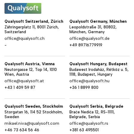
Qualysoft Switzerland, Zürich
Qualysoft Germany, München
Zähringerplatz 11, 8001 Zürich,
Leopoldstraße 31, 80802,
Switzerland
München, Germany
office@qualysoft.ch
office@qualysoft.de
-
+49 89716779919
Qualysoft Austria, Vienna
Qualysoft Hungary, Budapest
Neutorgasse 12, Top 14, 1010
Budawest Irodaház, Rétköz u. 5,
Wien, Austria
1118, Budapest, Hungary
office@qualysoft.at
office@qualysoft.hu
+43 1 409 59 87
+36 1 8899 800
Qualysoft Sweden, Stockholm
Qualysoft Serbia, Belgrade
Storgatan 16, 114 52 Stockholm,
Braće Nedića 12, RS-11111,
Sweden
Belgrade, Serbia
mikael.niva@qualysoft.com
office@qualysoft.rs
+46 73 634 56 46
+381 63 495501