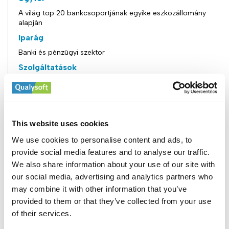
A világ top 20 bankcsoportjának egyike eszközállomány
alapján
Iparág
Banki és pénzügyi szektor
Szolgáltatások
AI szoftverfejlesztés, dedikált nearshore csapatbővítés,
UX/UI fejlesztés, API integráció
Technológiák
Python, TensorFlow, PyTorch, C++, REST API-k –
This website uses cookies
mélytanulási skálázhatóságra optimalizálva
We use cookies to personalise content and ads, to
Kijelölt csapat
provide social media features and to analyse our traffic.
10 AI mérnök (szoftverfejlesztők, ML specialisták, UI/UX
We also share information about your use of our site with
szakértők és QA automatizálási mérnökök)
our social media, advertising and analytics partners who
Együttműködés időtartama
may combine it with other information that you’ve
3 év | Később több AI kezdeményezésre bővült
provided to them or that they’ve collected from your use
of their services.