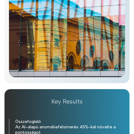
Key Results
Összefoglaló
Az AI-alapú anomáliafelismerés 45%-kal növelte a
pontosságot