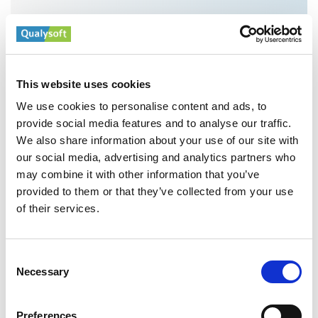
Prediktív karbantartás
This website uses cookies
Csökkentse a javítási költségeket, növelje az
We use cookies to personalise content and ads, to
üzemidőt és hosszabbítsa meg az eszközök
provide social media features and to analyse our traffic.
élettartamát adatalapú karbantartással.
We also share information about your use of our site with
our social media, advertising and analytics partners who
may combine it with other information that you’ve
provided to them or that they’ve collected from your use
of their services.
Kereslettervezés
Consent
Necessary
Az AI előrejelzi a keresletet, optimalizálja a készletet,
Selection
és csökkenti az ellátási lánc költségeit.
Preferences