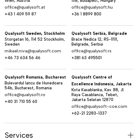
Wien, Austria
1118, Budapest, Hungary
office@qualysoft.at
office@qualysoft.hu
+43 1 409 59 87
+36 1 8899 800
Qualysoft Sweden, Stockholm
Qualysoft Serbia, Belgrade
Storgatan 16, 114 52 Stockholm,
Braće Nedića 12, RS-11111,
Sweden
Belgrade, Serbia
mikael.niva@qualysoft.com
office@qualysoft.rs
+46 73 634 56 46
+381 63 495501
Qualysoft Romania, Bucharest
Qualysoft Centre of
Bulevardul Iancu de Hunedoara
Excellence Indonesia, Jakarta
54b, Bucharest, Romania
Kota Kasablanka, Kav. 88, Jl.
office@qualysoft.ro
Raya Casablanca, Tebet,
Jakarta Selatan 12870
+40 31 710 55 60
office@qualysoft-coe.com
+62-21 2283-1337
Services