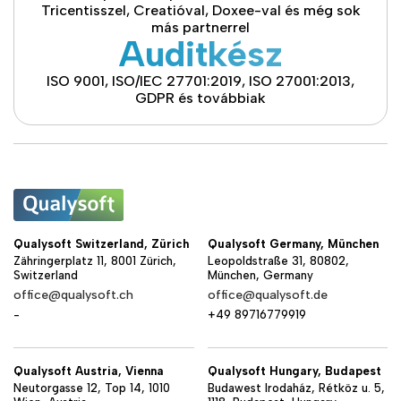
Tricentisszel, Creatióval, Doxee-val és még sok
más partnerrel
Auditkész
ISO 9001, ISO/IEC 27701:2019, ISO 27001:2013,
GDPR és továbbiak
Qualysoft Switzerland, Zürich
Qualysoft Germany, München
Zähringerplatz 11, 8001 Zürich,
Leopoldstraße 31, 80802,
Switzerland
München, Germany
office@qualysoft.ch
office@qualysoft.de
-
+49 89716779919
Qualysoft Austria, Vienna
Qualysoft Hungary, Budapest
Neutorgasse 12, Top 14, 1010
Budawest Irodaház, Rétköz u. 5,