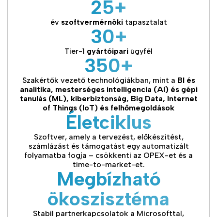
25+
év
szoftvermérnöki
tapasztalat
30+
Tier-1
gyártóipari
ügyfél
350+
Szakértők vezető technológiákban, mint a
BI és
analitika, mesterséges intelligencia (AI) és gépi
tanulás (ML), kiberbiztonság, Big Data, Internet
of Things (IoT) és felhőmegoldások
Életciklus
Szoftver, amely a tervezést, előkészítést,
számlázást és támogatást egy automatizált
folyamatba fogja – csökkenti az OPEX-et és a
time-to-market-et.
Megbízható
ökoszisztéma
Stabil partnerkapcsolatok a Microsofttal,